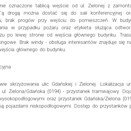
nie oznaczone tablicą wejście od ul. Zielonej z zamo
Tą drogą można dostać się do sali konferencyjnej ora
, brak progów przy wejściu do pomieszczeń. W budyn
ania w przypadku pożaru oraz etykieta służąca odtworze
arzu po lewej stronie od wejścia głównego budynku. Tr
kingowe. Brak windy - obsługa interesantów znajduje się na
 wejścia głównego do budynku.
cyjna
ie skrzyżowania ulic Gdańskiej i Zielonej. Lokalizacja 
i ul. Zielona/Gdańska (0194) - przystanek tramwajowy. Doja
wysokopodłogowymi oraz przystanek Gdańska/Zielona (019
ne są pojazdami niskopodłogowymi. Dostęp do przystanków 