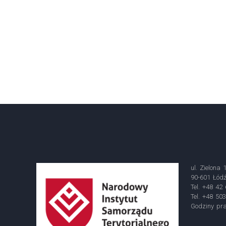
ul. Zielona 
90-601 Łód
Tel. +48 42
Tel. +48 50
Godziny pra