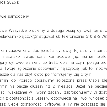
rca 2025 r.
tawie samooceny.
owe Wszystkie problemy z dostępnością cyfrową tej str
oslawa.mikolajczyk@nist.gov.pl lub telefonicznie 510 872 79
m zapewnienia dostępności cyfrowej tej strony internet
i nazwisko, swoje dane kontaktowe (np. numer telefon
stępny cyfrowo element lub treść, opis na czym polega pro
Na Twoje zgłoszenie odpowiemy najszybciej jak to możliw
będzie dla nas zbyt krótki poinformujemy Cię o tym.
rmin, do którego poprawimy zgłoszone przez Ciebie błę
min nie będzie dłuższy niż 2 miesiące. Jeżeli nie będz
treści, wskazanej w Twoim żądaniu, zaproponujemy Ci dos
ch z dostępnością Jeżeli w odpowiedzi na Twój wniosek o
zez Ciebie dostępności cyfrowej, a Ty nie zgadzasz si