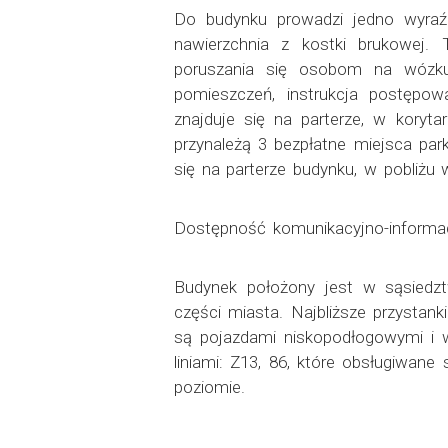
Do budynku prowadzi jedno wyraź
nawierzchnia z kostki brukowej. 
poruszania się osobom na wózku
pomieszczeń, instrukcja postępow
znajduje się na parterze, w koryt
przynależą 3 bezpłatne miejsca par
się na parterze budynku, w pobliżu
Dostępność komunikacyjno-informa
Budynek położony jest w sąsiedztw
części miasta. Najbliższe przystank
są pojazdami niskopodłogowymi i 
liniami: Z13, 86, które obsługiwa
poziomie.