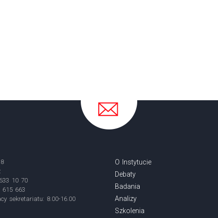
18
O Instytucie
ź
Debaty
 633 10 70
Badania
3 615 663
Analizy
cy sekretariatu: 8.00-16.00
Szkolenia