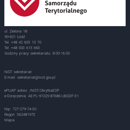
ul. Zielona 18
90-601 Łódź
Tel. +48 42 633 10 70
Tel. +48 503 615 663
Godziny pracy sekretariatu: 8.00-16.00
NIST sekretariat
E-mail:
sekretariat@nist.gov.pl
ePUAP adres: /NIST/SkrytkaESP
e-Doręczenia: AE:PL-91025-87686-UBSDF-31
Nip: 727-279-74-30
Regon: 362481973
Mapa