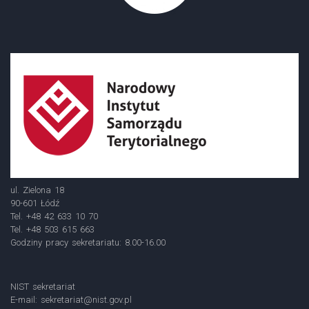
ul. Zielona 18
90-601 Łódź
Tel. +48 42 633 10 70
Tel. +48 503 615 663
Godziny pracy sekretariatu: 8.00-16.00
NIST sekretariat
E-mail:
sekretariat@nist.gov.pl