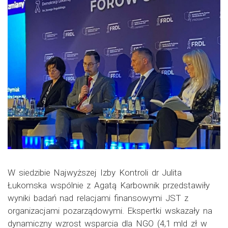
W siedzibie Najwyższej Izby Kontroli dr Julita
Łukomska wspólnie z Agatą Karbownik przedstawiły
wyniki badań nad relacjami finansowymi JST z
organizacjami pozarządowymi. Ekspertki wskazały na
dynamiczny wzrost wsparcia dla NGO (4,1 mld zł w