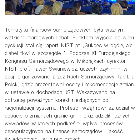
Tematyka finansów samorządowych była ważnym
wątkiem marcowych debat. Punktem wyjścia do wielu
dyskusji stał się raport NIST pt. „Sukces w ogóle, ale
diabeł tkwi w szczególe…”. Podczas XI Europejskiego
Kongresu Samorządowego w Mikołajkach dyrektor
NIST, prof. Paweł Swianiewicz, uczestniczył m.in. w
sesji organizowanej przez Ruch Samorządowy Tak Dla
Polski, gdzie prezentował oceny i rekomendacje zmian
w ustawie o dochodach JST. Wskazywano na
potrzebę poważnych korekt niezbędnych do
racjonalizacji systemu. Profesor wziął również udział w
debacie o zmianach granic gmin oraz udzielił licznych
wywiadów, w których podkreślał wpływ procesów
depopulacyjnych na finanse samorządów i jakość
świadczonych usług publicznych.