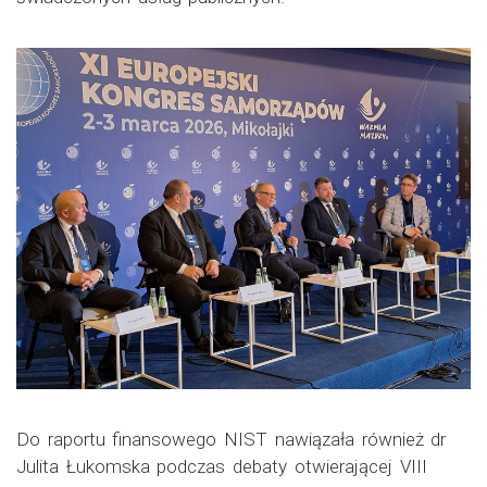
Do raportu finansowego NIST nawiązała również dr
Julita Łukomska podczas debaty otwierającej VIII