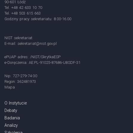
90-601 Łódź
Tel. +48 42 633 10 70
Tel. +48 503 615 663
Godziny pracy sekretariatu: 8.00-16.00
NIST sekretariat
E-mail:
sekretariat@nist.gov.pl
ePUAP adres: /NIST/SkrytkaESP
e-Doręczenia: AE:PL-91025-87686-UBSDF-31
Nip: 727-279-74-30
Regon: 362481973
Mapa
O Instytucie
Debaty
Badania
Analizy
Szkolenia