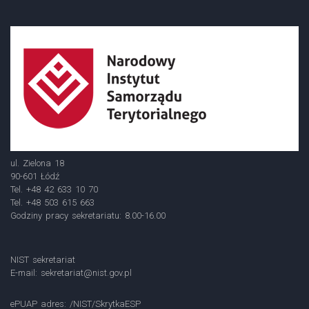
ul. Zielona 18
90-601 Łódź
Tel. +48 42 633 10 70
Tel. +48 503 615 663
Godziny pracy sekretariatu: 8.00-16.00
NIST sekretariat
E-mail:
sekretariat@nist.gov.pl
ePUAP adres: /NIST/SkrytkaESP