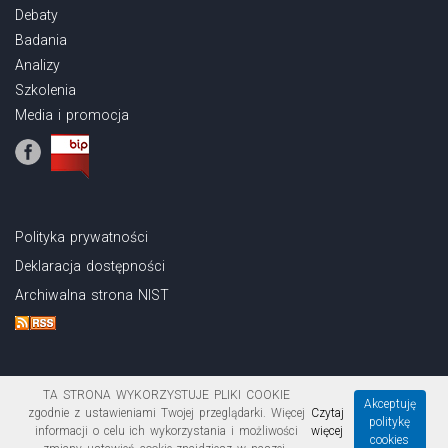
Debaty
Badania
Analizy
Szkolenia
Media i promocja
Polityka prywatności
Deklaracja dostępności
Archiwalna strona NIST
TA STRONA WYKORZYSTUJE PLIKI COOKIE
Akceptuję
zgodnie z ustawieniami Twojej przeglądarki. Więcej
Czytaj
politykę
Copyright © 2026 Narodowy Instytut Samorządu Terytorialnego
informacji o celu ich wykorzystania i możliwości
więcej
cookies