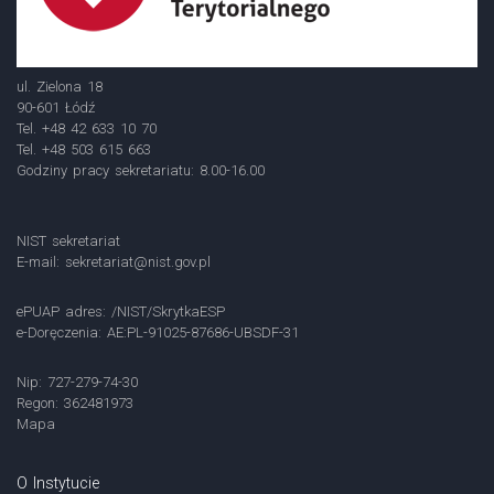
ul. Zielona 18
90-601 Łódź
Tel. +48 42 633 10 70
Tel. +48 503 615 663
Godziny pracy sekretariatu: 8.00-16.00
NIST sekretariat
E-mail:
sekretariat@nist.gov.pl
ePUAP adres: /NIST/SkrytkaESP
e-Doręczenia: AE:PL-91025-87686-UBSDF-31
Nip: 727-279-74-30
Regon: 362481973
Mapa
O Instytucie