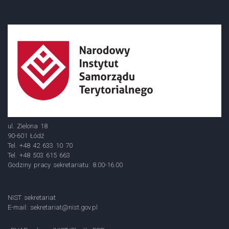
ul. Zielona 18
90-601 Łódź
Tel. +48 42 633 10 70
Tel. +48 503 615 663
Godziny pracy sekretariatu: 8.00-16.00
NIST sekretariat
E-mail:
sekretariat@nist.gov.pl