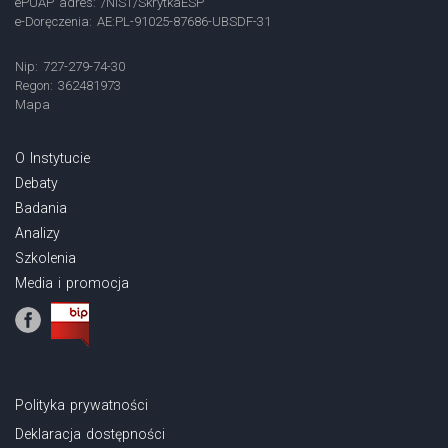
ePUAP adres: /NIST/SkrytkaESP
e-Doręczenia: AE:PL-91025-87686-UBSDF-31
Nip: 727-279-74-30
Regon: 362481973
Mapa
O Instytucie
Debaty
Badania
Analizy
Szkolenia
Media i promocja
Polityka prywatności
Deklaracja dostępności