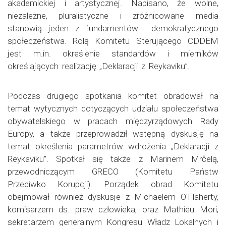
akademickiej i artystycznej. Napisano, że wolne,
niezależne, pluralistyczne i zróżnicowane media
stanowią jeden z fundamentów demokratycznego
społeczeństwa. Rolą Komitetu Sterującego CDDEM
jest m.in. określenie standardów i mierników
określających realizację „Deklaracji z Reykaviku”.
Podczas drugiego spotkania komitet obradował na
temat wytycznych dotyczących udziału społeczeństwa
obywatelskiego w pracach międzyrządowych Rady
Europy, a także przeprowadził wstępną dyskusję na
temat określenia parametrów wdrożenia „Deklaracji z
Reykaviku”. Spotkał się także z Marinem Mrčelą,
przewodniczącym GRECO (Komitetu Państw
Przeciwko Korupcji). Porządek obrad Komitetu
obejmował również dyskusje z Michaelem O'Flaherty,
komisarzem ds. praw człowieka, oraz Mathieu Mori,
sekretarzem generalnym Kongresu Władz Lokalnych i