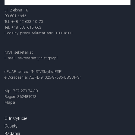
ul. Zielona 18
90-601 Łódź
Tel. +48 42 633 10 70
Tel. +48 503 615 663
Godziny pracy sekretariatu: 8.00-16.00
NIST sekretariat
E-mail:
sekretariat@nist.gov.pl
ePUAP adres: /NIST/SkrytkaESP
e-Doręczenia: AE:PL-91025-87686-UBSDF-31
Nip: 727-279-74-30
Regon: 362481973
Mapa
O Instytucie
Debaty
Badania