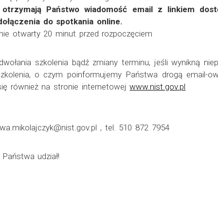
 otrzymają Państwo wiadomość email z linkiem dostę
ołączenia do spotkania online.
anie otwarty 20 minut przed rozpoczęciem
ołania szkolenia bądź zmiany terminu, jeśli wynikną niepr
 szkolenia, o czym poinformujemy Państwa drogą email-
 się również na stronie internetowej
www.nist.gov.pl
wa.mikolajczyk@nist.gov.pl , tel. 510 872 7954
 Państwa udział!