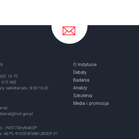
18
O Instytucie
ź
Debaty
 633 10 70
Badania
3 615 663
Analizy
cy sekretariatu: 8.00-16.00
Szkolenia
Media i promocja
ariat
etariat@nist.gov.pl
s: /NIST/SkrytkaESP
ia: AE:PL-91025-87686-UBSDF-31