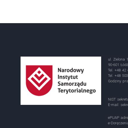
ul. Zielona 
90-601 Łód
Tel. +48 42
Tel. +48 50
Godziny pra
NIST sekret
E-mail:
sekr
ePUAP adre
e-Doręczen