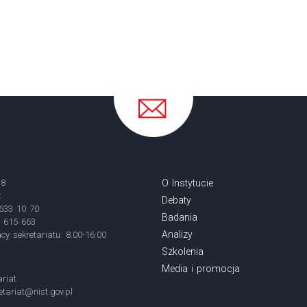
18
O Instytucie
ź
Debaty
 633 10 70
Badania
3 615 663
Analizy
cy sekretariatu: 8.00-16.00
Szkolenia
Media i promocja
ariat
etariat@nist.gov.pl