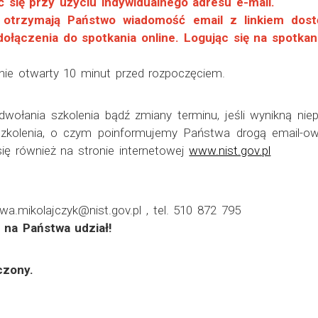
 się przy użyciu indywidualnego adresu e-mail.
 otrzymają Państwo wiadomość email z linkiem dostę
ołączenia do spotkania online. Logując się na spotkan
anie otwarty 10 minut przed rozpoczęciem.
ołania szkolenia bądź zmiany terminu, jeśli wynikną niepr
 szkolenia, o czym poinformujemy Państwa drogą email-
 się również na stronie internetowej
www.nist.gov.pl
wa.mikolajczyk@nist.gov.pl , tel. 510 872 795
 na Państwa udział!
czony.