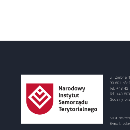
ul. Zielona 
90-601 Łód
Tel. +48 42
Tel. +48 50
Godziny pra
NIST sekret
E-mail:
sekr