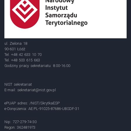
ul. Zielona 18
90-601 Łódź
Tel. +48 42 633 10 70
Tel. +48 503 615 663
Godziny pracy sekretariatu: 8.00-16.00
NIST sekretariat
E-mail:
sekretariat@nist.gov.pl
ePUAP adres: /NIST/SkrytkaESP
e-Doręczenia: AE:PL-91025-87686-UBSDF-31
Nip: 727-279-74-30
Regon: 362481973