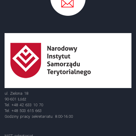
ul. Zielona 18
90-601 Łódź
Tel. +48 42 633 10 70
Tel. +48 503 615 663
Godziny pracy sekretariatu: 8.00-16.00
NIST sekretariat