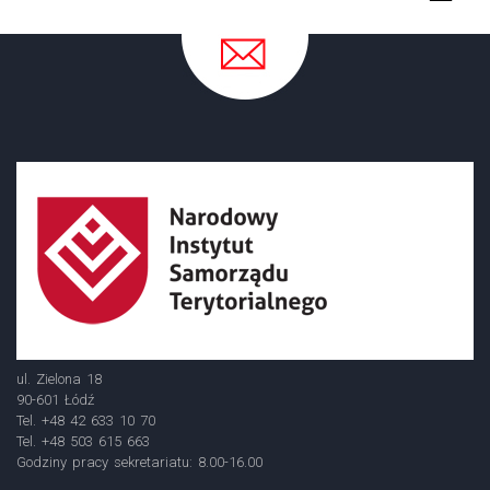
ul. Zielona 18
90-601 Łódź
Tel. +48 42 633 10 70
Tel. +48 503 615 663
Godziny pracy sekretariatu: 8.00-16.00