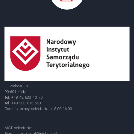
ul. Zielona 18
90-601 Łódź
Tel. +48 42 633 10 70
Tel. +48 503 615 663
Godziny pracy sekretariatu: 8.00-16.00
NIST sekretariat
E-mail:
sekretariat@nist.gov.pl