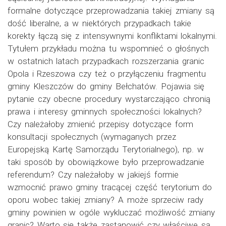
formalne dotyczące przeprowadzania takiej zmiany są
dość liberalne, a w niektórych przypadkach takie
korekty łączą się z intensywnymi konfliktami lokalnymi.
Tytułem przykładu można tu wspomnieć o głośnych
w ostatnich latach przypadkach rozszerzania granic
Opola i Rzeszowa czy też o przyłączeniu fragmentu
gminy Kleszczów do gminy Bełchatów. Pojawia się
pytanie czy obecne procedury wystarczająco chronią
prawa i interesy gminnych społeczności lokalnych?
Czy należałoby zmienić przepisy dotyczące form
konsultacji społecznych (wymaganych przez
Europejską Kartę Samorządu Terytorialnego), np. w
taki sposób by obowiązkowe było przeprowadzanie
referendum? Czy należałoby w jakiejś formie
wzmocnić prawo gminy tracącej część terytorium do
oporu wobec takiej zmiany? A może sprzeciw rady
gminy powinien w ogóle wykluczać możliwość zmiany
granic? Warto się także zastanowić czy właściwe są