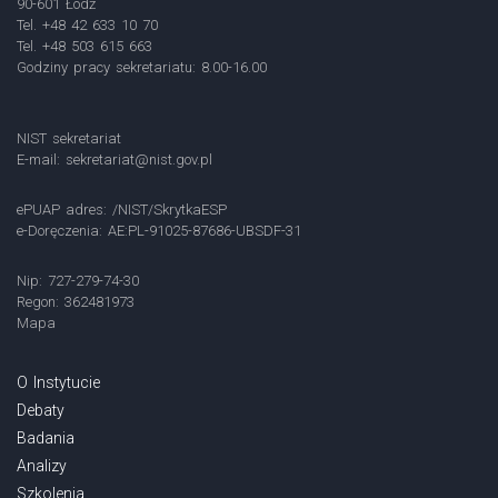
90-601 Łódź
Tel. +48 42 633 10 70
Tel. +48 503 615 663
Godziny pracy sekretariatu: 8.00-16.00
NIST sekretariat
E-mail:
sekretariat@nist.gov.pl
ePUAP adres: /NIST/SkrytkaESP
e-Doręczenia: AE:PL-91025-87686-UBSDF-31
Nip: 727-279-74-30
Regon: 362481973
Mapa
O Instytucie
Debaty
Badania
Analizy
Szkolenia