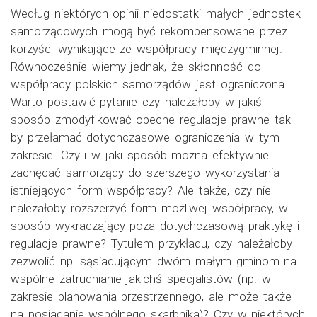
Według niektórych opinii niedostatki małych jednostek
samorządowych mogą być rekompensowane przez
korzyści wynikające ze współpracy międzygminnej.
Równocześnie wiemy jednak, że skłonność do
współpracy polskich samorządów jest ograniczona.
Warto postawić pytanie czy należałoby w jakiś
sposób zmodyfikować obecne regulacje prawne tak
by przełamać dotychczasowe ograniczenia w tym
zakresie. Czy i w jaki sposób można efektywnie
zachęcać samorządy do szerszego wykorzystania
istniejących form współpracy? Ale także, czy nie
należałoby rozszerzyć form możliwej współpracy, w
sposób wykraczający poza dotychczasową praktykę i
regulacje prawne? Tytułem przykładu, czy należałoby
zezwolić np. sąsiadującym dwóm małym gminom na
wspólne zatrudnianie jakichś specjalistów (np. w
zakresie planowania przestrzennego, ale może także
na posiadanie wspólnego skarbnika)? Czy w niektórych