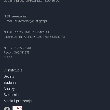
Godziny pracy sekretariatu: 8.00-16.00
NIST sekretariat
E-mail:
sekretariat@nist.gov.pl
ePUAP adres: /NIST/SkrytkaESP
e-Doręczenia: AE:PL-91025-87686-UBSDF-31
Nip: 727-279-74-30
Regon: 362481973
Mapa
O Instytucie
Debaty
Badania
Analizy
Szkolenia
Media i promocja