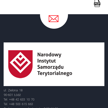
ul. Zielona 18
90-601 Łódź
Tel. +48 42 633 10 70
Tel. +48 503 615 663