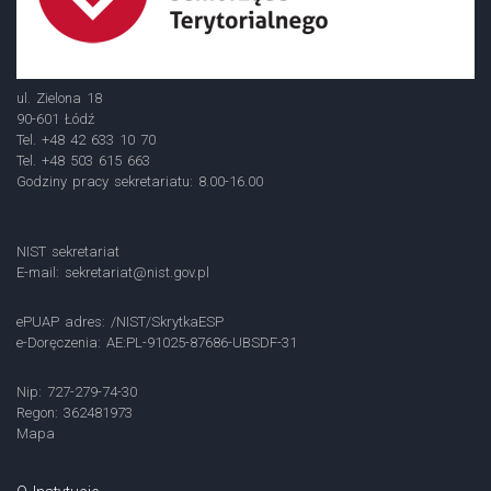
ul. Zielona 18
90-601 Łódź
Tel. +48 42 633 10 70
Tel. +48 503 615 663
Godziny pracy sekretariatu: 8.00-16.00
NIST sekretariat
E-mail:
sekretariat@nist.gov.pl
ePUAP adres: /NIST/SkrytkaESP
e-Doręczenia: AE:PL-91025-87686-UBSDF-31
Nip: 727-279-74-30
Regon: 362481973
Mapa