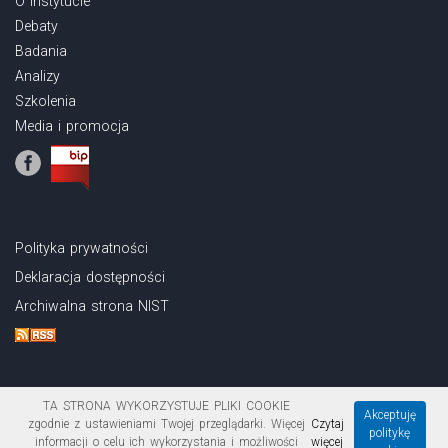
O Instytucie
Debaty
Badania
Analizy
Szkolenia
Media i promocja
Polityka prywatności
Deklaracja dostępności
Archiwalna strona NIST
TA STRONA WYKORZYSTUJE PLIKI COOKIE
Akceptuję
zgodnie z ustawieniami Twojej przeglądarki. Więcej
Czytaj
politykę
Copyright © 2026 Narodowy Instytut Samorządu Terytorialnego
informacji o celu ich wykorzystania i możliwości
więcej