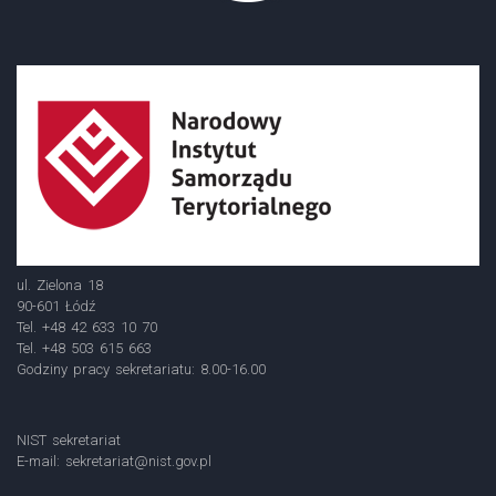
ul. Zielona 18
90-601 Łódź
Tel. +48 42 633 10 70
Tel. +48 503 615 663
Godziny pracy sekretariatu: 8.00-16.00
NIST sekretariat
E-mail:
sekretariat@nist.gov.pl