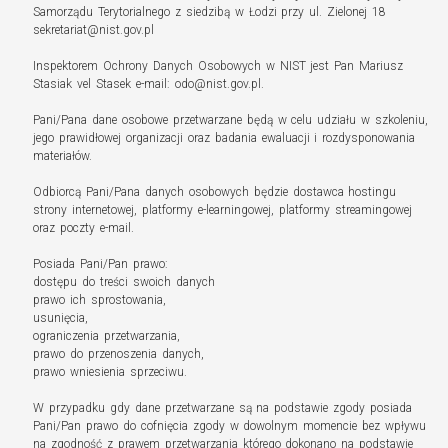
Samorządu Terytorialnego z siedzibą w Łodzi przy ul. Zielonej 18
sekretariat@nist.gov.pl
Inspektorem Ochrony Danych Osobowych w NIST jest Pan Mariusz
Stasiak vel Stasek e-mail: odo@nist.gov.pl.
Pani/Pana dane osobowe przetwarzane będą w celu udziału w szkoleniu,
jego prawidłowej organizacji oraz badania ewaluacji i rozdysponowania
materiałów.
Odbiorcą Pani/Pana danych osobowych będzie dostawca hostingu
strony internetowej, platformy e-learningowej, platformy streamingowej
oraz poczty e-mail.
Posiada Pani/Pan prawo:
dostępu do treści swoich danych
prawo ich sprostowania,
usunięcia,
ograniczenia przetwarzania,
prawo do przenoszenia danych,
prawo wniesienia sprzeciwu.
W przypadku gdy dane przetwarzane są na podstawie zgody posiada
Pani/Pan prawo do cofnięcia zgody w dowolnym momencie bez wpływu
na zgodność z prawem przetwarzania którego dokonano na podstawie