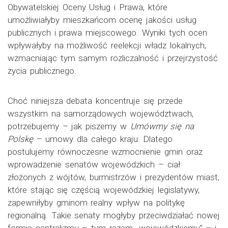
Obywatelskiej Oceny Usług i Prawa, które
umożliwiałyby mieszkańcom ocenę jakości usług
publicznych i prawa miejscowego. Wyniki tych ocen
wpływałyby na możliwość reelekcji władz lokalnych,
wzmacniając tym samym rozliczalność i przejrzystość
życia publicznego.
Choć niniejsza debata koncentruje się przede
wszystkim na samorządowych województwach,
potrzebujemy – jak piszemy w
Umówmy się na
Polskę
– umowy dla całego kraju. Dlatego
postulujemy równoczesne wzmocnienie gmin oraz
wprowadzenie senatów wojewódzkich – ciał
złożonych z wójtów, burmistrzów i prezydentów miast,
które stając się częścią wojewódzkiej legislatywy,
zapewniłyby gminom realny wpływ na politykę
regionalną. Takie senaty mogłyby przeciwdziałać nowej
formie centralizmu – tym razem „wojewódzkiemu” – i