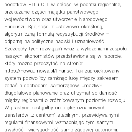
podatków PIT i CIT w całości w podatki regionalne,
przekazanie części majątku państwowego
województwom oraz utworzenie Narodowego
Funduszu Spójności z ustawowo określoną,
algorytmiczną formułą redystrybucji środków –
odporną na polityczne naciski i uznaniowość.
Szczegóły tych rozwiązań wraz z wyliczeniami zespołu
naszych ekonomistów przedstawione są w raporcie,
który można przeczytać na stronie:
https://nowaumowa.pl/finanse
. Tak zaprojektowany
system pozwoliłby zamknąć lukę między zakresem
zadań a dochodami samorządów, umożliwił
długofalowe planowanie oraz utrzymał solidarność
między regionami o zróżnicowanym poziomie rozwoju.
W praktyce zastąpiłby on logikę uznaniowych
transferów „z centrum” stabilnymi, przewidywalnymi
regułami finansowymi, wzmacniając tym samym
trwałość i wiarygodność samorządowej autonomii.