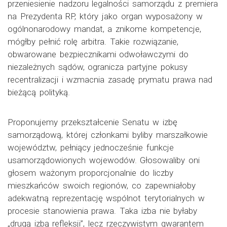
przeniesienie nadzoru legalności samorządu z premiera
na Prezydenta RP, który jako organ wyposażony w
ogólnonarodowy mandat, a znikome kompetencje,
mógłby pełnić rolę arbitra. Takie rozwiązanie,
obwarowane bezpiecznikami odwoławczymi do
niezależnych sądów, ogranicza partyjne pokusy
recentralizacji i wzmacnia zasadę prymatu prawa nad
bieżącą polityką.
Proponujemy przekształcenie Senatu w izbę
samorządową, której członkami byliby marszałkowie
województw, pełniący jednocześnie funkcje
usamorządowionych wojewodów. Głosowaliby oni
głosem ważonym proporcjonalnie do liczby
mieszkańców swoich regionów, co zapewniałoby
adekwatną reprezentację wspólnot terytorialnych w
procesie stanowienia prawa. Taka izba nie byłaby
„drugą izbą refleksji”, lecz rzeczywistym gwarantem