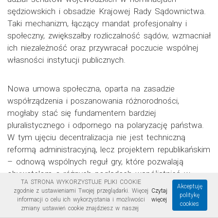
sędziowskich i obsadzie Krajowej Rady Sądownictwa.
Taki mechanizm, łączący mandat profesjonalny i
społeczny, zwiększałby rozliczalność sądów, wzmacniał
ich niezależność oraz przywracał poczucie wspólnej
własności instytucji publicznych.
Nowa umowa społeczna, oparta na zasadzie
współrządzenia i poszanowania różnorodności,
mogłaby stać się fundamentem bardziej
pluralistycznego i odpornego na polaryzację państwa.
W tym ujęciu decentralizacja nie jest techniczną
reformą administracyjną, lecz projektem republikańskim
– odnową wspólnych reguł gry, które pozwalają
obywatelom o różnych poglądach współistnieć w
TA STRONA WYKORZYSTUJE PLIKI COOKIE
jednym, demokratycznym państwie.
Akceptuję
zgodnie z ustawieniami Twojej przeglądarki. Więcej
Czytaj
politykę
informacji o celu ich wykorzystania i możliwości
więcej
cookies
zmiany ustawień cookie znajdziesz w naszej