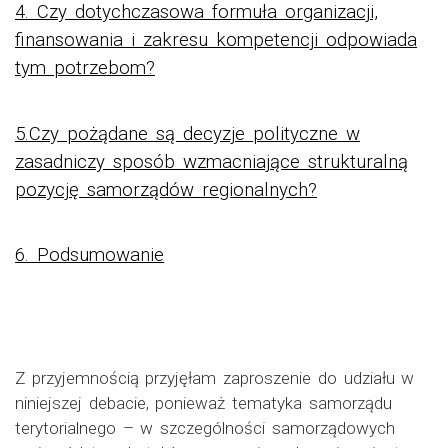
4. Czy dotychczasowa formuła organizacji,
finansowania i zakresu kompetencji odpowiada
tym potrzebom?
5.Czy pożądane są decyzje polityczne w
zasadniczy sposób wzmacniające strukturalną
pozycję samorządów regionalnych?
6. Podsumowanie
Z przyjemnością przyjęłam zaproszenie do udziału w
niniejszej debacie, ponieważ tematyka samorządu
terytorialnego – w szczególności samorządowych