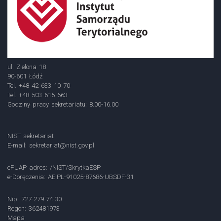
ul. Zielona 18
90-601 Łódź
Tel. +48 42 633 10 70
Tel. +48 503 615 663
Godziny pracy sekretariatu: 8.00-16.00
NIST sekretariat
E-mail:
sekretariat@nist.gov.pl
ePUAP adres: /NIST/SkrytkaESP
e-Doręczenia: AE:PL-91025-87686-UBSDF-31
Nip: 727-279-74-30
Regon: 362481973
Mapa