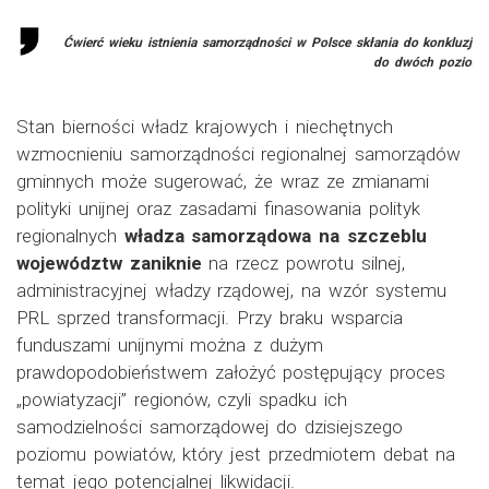
Ćwierć wieku istnienia samorządności w Polsce skłania do konkluzji,
ż
do dwóch poziomó
Stan bierności władz krajowych i niechętnych
wzmocnieniu samorządności regionalnej samorządów
gminnych może sugerować, że wraz ze zmianami
polityki unijnej oraz zasadami finasowania polityk
regionalnych
władza samorządowa na szczeblu
województw zaniknie
na rzecz powrotu silnej,
administracyjnej władzy rządowej, na wzór systemu
PRL sprzed transformacji. Przy braku wsparcia
funduszami unijnymi można z dużym
prawdopodobieństwem założyć postępujący proces
„powiatyzacji” regionów, czyli spadku ich
samodzielności samorządowej do dzisiejszego
poziomu powiatów, który jest przedmiotem debat na
temat jego potencjalnej likwidacji.