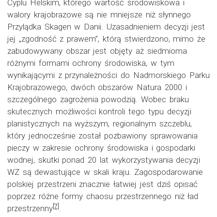
Cyplu Helskim, którego wartość środowiskowa i
walory krajobrazowe są nie mniejsze niż słynnego
Przylądka Skagen w Danii. Uzasadnieniem decyzji jest
jej „zgodność z prawem”, którą stwierdzono, mimo że
zabudowywany obszar jest objęty aż siedmioma
różnymi formami ochrony środowiska, w tym
wynikającymi z przynależności do Nadmorskiego Parku
Krajobrazowego, dwóch obszarów Natura 2000 i
szczególnego zagrożenia powodzią. Wobec braku
skutecznych możliwości kontroli tego typu decyzji
planistycznych na wyższym, regionalnym szczeblu,
który jednocześnie został pozbawiony sprawowania
pieczy w zakresie ochrony środowiska i gospodarki
wodnej, skutki ponad 20 lat wykorzystywania decyzji
WZ są dewastujące w skali kraju. Zagospodarowanie
polskiej przestrzeni znacznie łatwiej jest dziś opisać
poprzez różne formy chaosu przestrzennego niż ład
[7]
przestrzenny
.