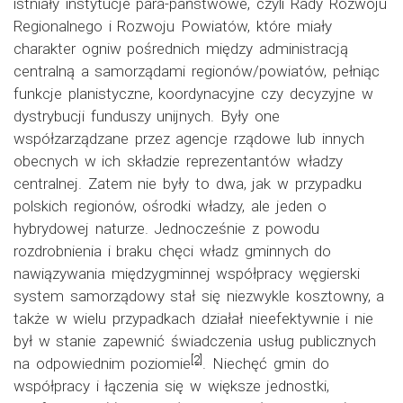
istniały instytucje para-państwowe, czyli Rady Rozwoju
Regionalnego i Rozwoju Powiatów, które miały
charakter ogniw pośrednich między administracją
centralną a samorządami regionów/powiatów, pełniąc
funkcje planistyczne, koordynacyjne czy decyzyjne w
dystrybucji funduszy unijnych. Były one
współzarządzane przez agencje rządowe lub innych
obecnych w ich składzie reprezentantów władzy
centralnej. Zatem nie były to dwa, jak w przypadku
polskich regionów, ośrodki władzy, ale jeden o
hybrydowej naturze. Jednocześnie z powodu
rozdrobnienia i braku chęci władz gminnych do
nawiązywania międzygminnej współpracy węgierski
system samorządowy stał się niezwykle kosztowny, a
także w wielu przypadkach działał nieefektywnie i nie
był w stanie zapewnić świadczenia usług publicznych
[2]
na odpowiednim poziomie
. Niechęć gmin do
współpracy i łączenia się w większe jednostki,