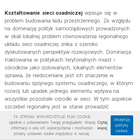
Kształtowanie sieci osadniczej
wpisuje się w
problem budowania ładu przestrzennego. Ze względu
na dominację polityk samorządowych prowadzonych
w skali lokalnej problem równoważenia regionalnego
układu sieci osadniczej znika z szeroko
dyskutowanych perspektyw rozwojowych. Dominacja
traktowania w politykach terytorialnych miast i
ośrodków jako izolowanych, lokalnych elementów
sprawia, że niedoceniane jest ich znaczenie w
budowaniu spójnego systemu osadniczego, w którym
rozwój lub upadek jednego elementu wpływa na
wszystkie pozostałe ośrodki w sieci. W tym aspekcie
szczebel regionalny jest w stanie prowadzić
dostosowaną do potrzeb całego systemu politykę
TA STRONA WYKORZYSTUJE PLIKI COOKIE
Akceptuję
miejską. Głównym jej zadaniem jest zachowanie
zgodnie z ustawieniami Twojej przeglądarki. Więcej
Czytaj
politykę
informacji o celu ich wykorzystania i możliwości
więcej
wieloośrodkowości regionalnych sieci osadniczych i
cookies
zmiany ustawień cookie znajdziesz w naszej
utrzymywanie stabilnej, hierarchicznie uporządkowanej