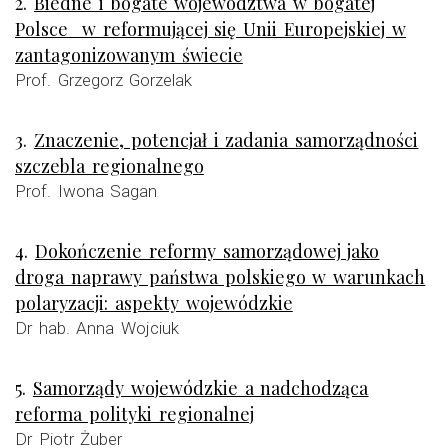
2.
Biedne i bogate województwa w bogatej
Polsce w reformującej się Unii Europejskiej w
zantagonizowanym świecie
Prof. Grzegorz Gorzelak
3.
Znaczenie, potencjał i zadania samorządności
szczebla regionalnego
Prof. Iwona Sagan
4.
Dokończenie reformy samorządowej jako
droga naprawy państwa polskiego w warunkach
polaryzacji: aspekty wojewódzkie
Dr hab. Anna Wojciuk
5.
Samorządy wojewódzkie a nadchodząca
reforma polityki regionalnej
Dr Piotr Żuber