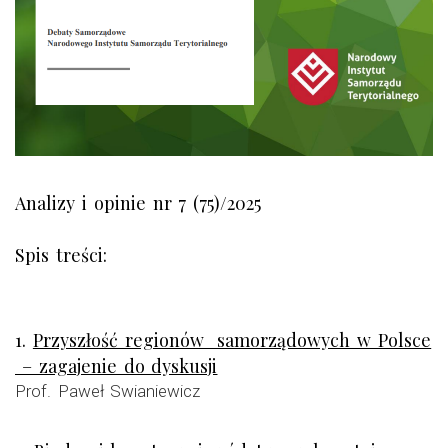
Analizy i opinie nr 7 (75)/2025
Spis treści:
1.
Przyszłość regionów samorządowych w Polsce
– zagajenie do dyskusji
Prof. Paweł Swianiewicz