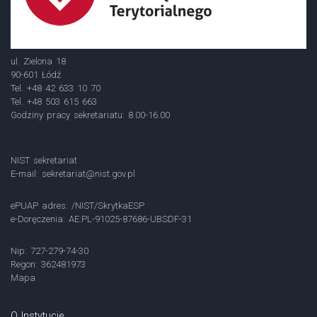
ul. Zielona 18
90-601 Łódź
Tel. +48 42 633 10 70
Tel. +48 503 615 663
Godziny pracy sekretariatu: 8.00-16.00
NIST sekretariat
E-mail:
sekretariat@nist.gov.pl
ePUAP adres: /NIST/SkrytkaESP
e-Doręczenia: AE:PL-91025-87686-UBSDF-31
Nip: 727-279-74-30
Regon: 362481973
Mapa
O Instytucie